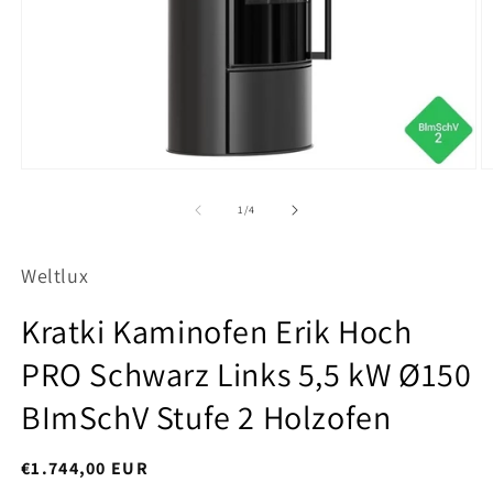
Medien
M
1
2
in
in
von
1
/
4
Modal
M
öffnen
ö
Weltlux
Kratki Kaminofen Erik Hoch
PRO Schwarz Links 5,5 kW Ø150
BImSchV Stufe 2 Holzofen
,
€1.744,00 EUR