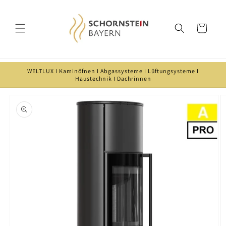
Direkt
zum
Inhalt
Warenkorb
WELTLUX I Kaminöfnen I Abgassysteme I Lüftungsysteme I
Haustechnik I Dachrinnen
oduktinformationen
ringen