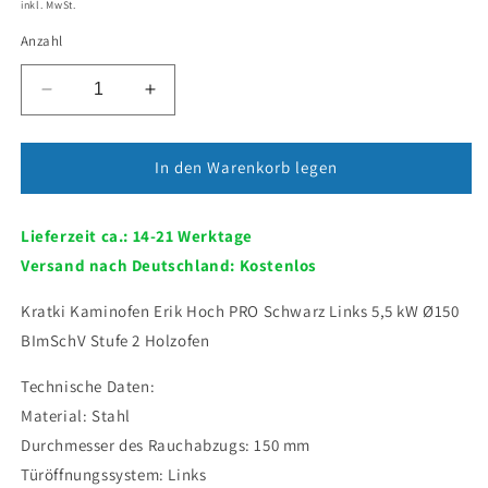
inkl. MwSt.
Anzahl
Verringere
Erhöhe
die
die
Menge
Menge
für
für
In den Warenkorb legen
Kratki
Kratki
Kaminofen
Kaminofen
Lieferzeit ca.: 14-21 Werktage
Erik
Erik
Hoch
Hoch
Versand nach Deutschland: Kostenlos
PRO
PRO
Schwarz
Schwarz
Kratki Kaminofen Erik Hoch PRO Schwarz Links 5,5 kW Ø150
Links
Links
BImSchV Stufe 2 Holzofen
5,5
5,5
kW
kW
Technische Daten:
Ø150
Ø150
Material: Stahl
BImSchV
BImSchV
Stufe
Stufe
Durchmesser des Rauchabzugs: 150 mm
2
2
Türöffnungssystem: Links
Holzofen
Holzofen