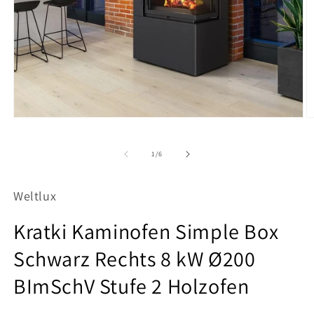
Medien
M
1
2
in
in
Modal
M
von
1
/
6
öffnen
ö
Weltlux
Kratki Kaminofen Simple Box
Schwarz Rechts 8 kW Ø200
BImSchV Stufe 2 Holzofen