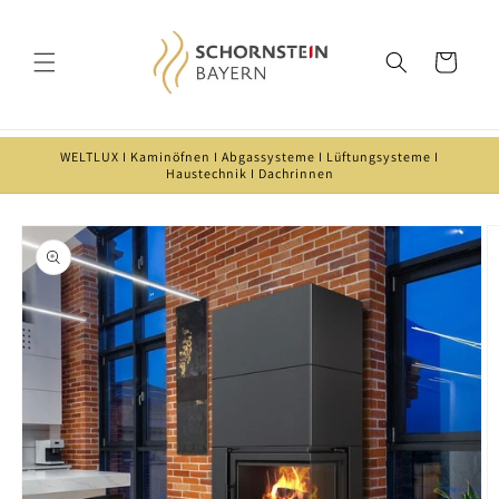
Direkt
zum
Inhalt
Warenkorb
WELTLUX I Kaminöfnen I Abgassysteme I Lüftungsysteme I
Haustechnik I Dachrinnen
oduktinformationen
ringen