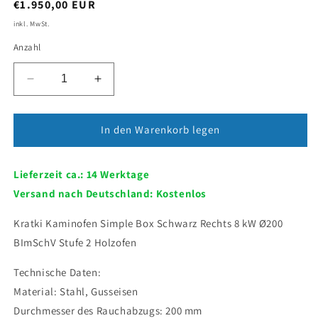
,
€1.950,00 EUR
inkl. MwSt.
Anzahl
Verringere
Erhöhe
die
die
Menge
Menge
für
für
In den Warenkorb legen
Kratki
Kratki
Kaminofen
Kaminofen
Lieferzeit ca.: 14 Werktage
Simple
Simple
Box
Box
Versand nach Deutschland: Kostenlos
Schwarz
Schwarz
Rechts
Rechts
Kratki Kaminofen Simple Box Schwarz Rechts 8 kW Ø200
8
8
BImSchV Stufe 2 Holzofen
kW
kW
Ø200
Ø200
Technische Daten:
BImSchV
BImSchV
Material: Stahl, Gusseisen
Stufe
Stufe
2
2
Durchmesser des Rauchabzugs: 200 mm