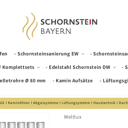
fen
- Schornsteinsanierung EW
- Schornsteins
W Komplettsets
- Edelstahl Schornstein DW
- 
Pelletrohre Ø 80 mm
- Kamin Aufsätze
- Lüftungsg
UX I Kaminöfnen I Abgassysteme I Lüftungsysteme I Haustechnik I Dach
Weltlux