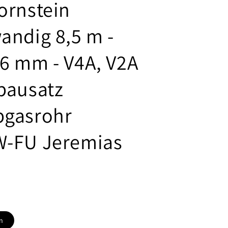
ornstein
andig 8,5 m -
6 mm - V4A, V2A
bausatz
bgasrohr
W-FU Jeremias
n