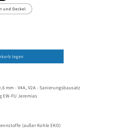
n und Deckel
nkorb legen
ornstein
0,6 mm - V4A, V2A - Sanierungsbausatz
ng EW-FU Jeremias
rennstoffe (außer Kohle EKO)