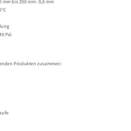
00 mm bis 200 mm- 0,6 mm
00°C
ausatz
ndung
40 Pa)
olgenden Produkten zusammen:
aufe