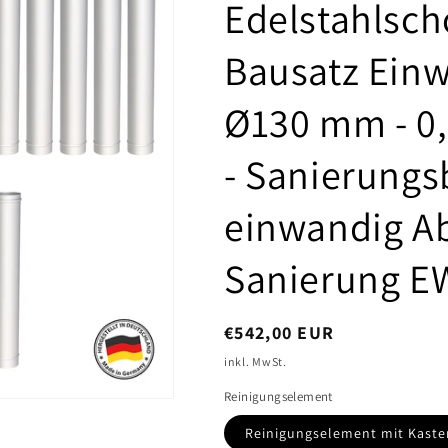
Edelstahlsch
Bausatz Einw
Ø130 mm - 0,
- Sanierungs
einwandig A
Sanierung E
,
€542,00 EUR
inkl. MwSt.
Reinigungselement
Reinigungselement mit Kaste