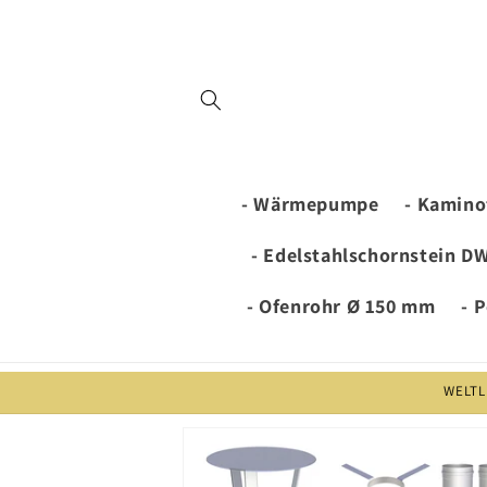
Direkt
zum
Inhalt
- Wärmepumpe
- Kamino
- Edelstahlschornstein D
- Ofenrohr Ø 150 mm
- 
WELTL
Zu
Produktinformationen
springen