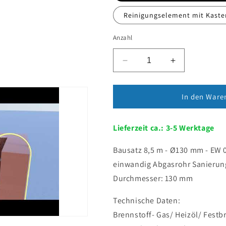
Reinigungselement mit Kaste
Anzahl
Verringere
Erhöhe
die
die
Menge
Menge
für
für
In den Ware
Edelstahlschornstein
Edelstahlsch
Bausatz
Bausatz
Lieferzeit ca.: 3-5 Werktage
Einwandig
Einwandig
8,5
8,5
m
m
Bausatz 8,5 m - Ø130 mm - EW 
-
-
n
einwandig Abgasrohr Sanieru
Ø130
Ø130
Durchmesser: 130 mm
mm
mm
-
-
Technische Daten:
0,6
0,6
mm
mm
Brennstoff- Gas/ Heizöl/ Festb
-
-