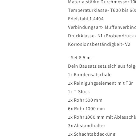
Materialstärke Durchmesser 1
V4A,
V4A,
Temperaturklasse- T600 bis 6
V2A
V2A
-
-
Edelstahl 1.4404
Sanierungsbausatz
Sanierungsb
Verbindungsart- Muffenverbi
einwandig
einwandig
Druckklasse- N1 (Probendruck 
Abgasrohr
Abgasrohr
Sanierung
Sanierung
Korrosionsbeständigkeit- V2
EW-
EW-
FU
FU
- Set 8,5 m -
Jeremias
Jeremias
Dein Bausatz setz sich aus f
1x Kondensatschale
1x Reinigungselement mit Tür
1x T-Stück
1x Rohr 500 mm
6x Rohr 1000 mm
1x Rohr 1000 mm mit Ablasschl
3x Abstandhalter
1x Schachtabdeckung