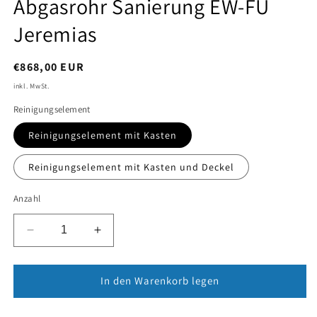
Abgasrohr Sanierung EW-FU
Jeremias
,
€868,00 EUR
inkl. MwSt.
Reinigungselement
Reinigungselement mit Kasten
Reinigungselement mit Kasten und Deckel
Anzahl
Verringere
Erhöhe
die
die
Menge
Menge
für
für
In den Warenkorb legen
Edelstahlschornstein
Edelstahlschornstein
Bausatz
Bausatz