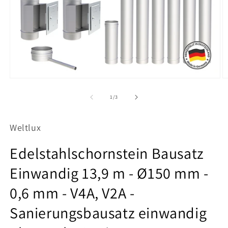
Medien
M
1
3
in
in
von
1
/
3
Modal
M
öffnen
ö
Weltlux
Edelstahlschornstein Bausatz
Einwandig 13,9 m - Ø150 mm -
0,6 mm - V4A, V2A -
Sanierungsbausatz einwandig