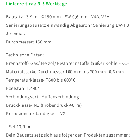
Lieferzeit ca.: 3-5 Werktage
Einwandig
Einwandig
13,9
13,9
Bausatz 13,9 m - Ø150 mm - EW 0,6 mm - V4A, V2A -
m
m
-
-
Sanierungsbausatz einwandig Abgasrohr Sanierung EW-FU
Ø150
Ø150
Jeremias
mm
mm
Durchmesser: 150 mm
-
-
0,6
0,6
Technische Daten:
mm
mm
-
-
Brennstoff- Gas/ Heizöl/ Festbrennstoffe (außer Kohle EKO)
V4A,
V4A,
Materialstärke Durchmesser 100 mm bis 200 mm- 0,6 mm
V2A
V2A
Temperaturklasse- T600 bis 600°C
-
-
Edelstahl 1.4404
Sanierungsbausatz
Sanierungsbausatz
einwandig
einwandig
Verbindungsart- Muffenverbindung
Abgasrohr
Abgasrohr
Druckklasse- N1 (Probendruck 40 Pa)
Sanierung
Sanierung
Korrosionsbeständigkeit- V2
EW-
EW-
FU
FU
- Set 13,9 m -
Jeremias
Jeremias
Dein Bausatz setz sich aus folgenden Produkten zusammen: