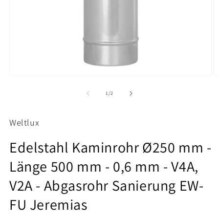
Medien
M
1
2
in
in
von
1
/
2
Modal
M
öffnen
ö
Weltlux
Edelstahl Kaminrohr Ø250 mm -
Länge 500 mm - 0,6 mm - V4A,
V2A - Abgasrohr Sanierung EW-
FU Jeremias