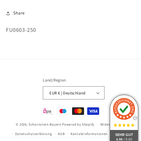
Share
SKU:
FU0603-250
Land/Region
EUR € | Deutschland
Zahlungsmethoden
© 2026,
Schornstein-Bayern
Powered by Shopify
Widerrufsrecht
Datenschutzerklärung
AGB
Kontaktinformationen
Impressum
SEHR GUT
4.96
/ 5.00