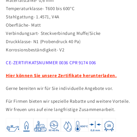
Materialstärke-
0,6 mm
V4A,
V4A,
Temperaturklasse- T600 bis 600°C
V2A
V2A
Stahlgattung- 1.4571, V4A
-
-
Oberfläche- Matt
Abgasrohr
Abgasrohr
Sanierung
Sanierung
Verbindungsart- Steckverbindung Muffe/Sicke
EW-
EW-
Druckklasse- N1 (Probendruck 40 Pa)
FU
FU
Korrosionsbeständigkeit- V2
Jeremias
Jeremias
CE-ZERTIFIKATSNUMMER 0036 CPR 9174 006
Hier können Sie unsere Zertifikate herunterladen.
Gerne bereiten wir für Sie individuelle Angebote vor.
Für Firmen bieten wir spezielle Rabatte und weitere Vorteile.
Wir freuen uns auf eine langfristige Zusammenarbeit.