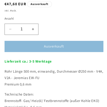
,
€47,60 EUR
Ausverkauft
inkl. MwSt.
Anzahl
Verringere
Erhöhe
die
die
Menge
Menge
für
für
Ausverkauft
Edelstahl
Edelstahl
Kaminrohr
Kaminrohr
Lieferzeit ca.: 3-5 Werktage
Ø250
Ø250
mm
mm
Rohr Länge 500 mm, einwandig, Durchmesser Ø250 mm - V4A,
-
-
Länge
Länge
V2A - Jeremias EW-FU
500
500
Premium 0,6 mm
mm
mm
-
-
Technische Daten:
0,6
0,6
Brennstoff- Gas/ Heizöl/ Festbrennstoffe (außer Kohle EKO)
mm
mm
-
-