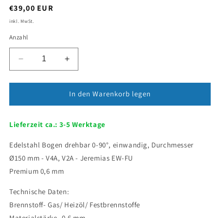
,
€39,00 EUR
inkl. MwSt.
Anzahl
Verringere
Erhöhe
die
die
Menge
Menge
für
für
In den Warenkorb legen
Edelstahl
Edelstahl
Bogen
Bogen
Lieferzeit ca.: 3-5 Werktage
drehbar
drehbar
0-
0-
Edelstahl Bogen drehbar 0-90°, einwandig, Durchmesser
90°
90°
-
-
Ø150 mm - V4A, V2A - Jeremias EW-FU
Ø150
Ø150
Premium 0,6 mm
mm
mm
-
-
Technische Daten:
0,6
0,6
Brennstoff- Gas/ Heizöl/ Festbrennstoffe
mm
mm
-
-
Materialstärke-
0,6 mm