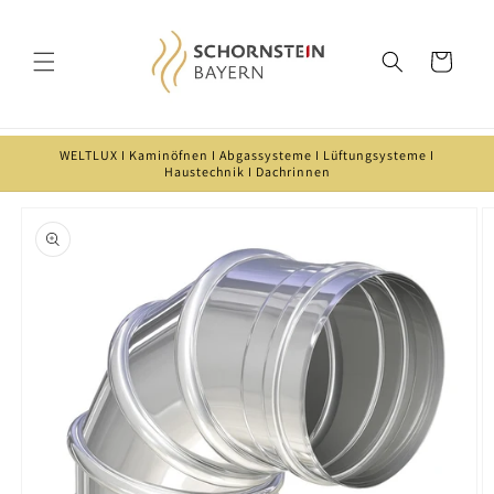
Direkt
zum
Inhalt
Warenkorb
WELTLUX I Kaminöfnen I Abgassysteme I Lüftungsysteme I
Haustechnik I Dachrinnen
oduktinformationen
ringen