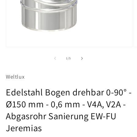
Medien
M
1
2
in
in
von
1
/
5
Modal
M
öffnen
ö
Weltlux
Edelstahl Bogen drehbar 0-90° -
Ø150 mm - 0,6 mm - V4A, V2A -
Abgasrohr Sanierung EW-FU
Jeremias