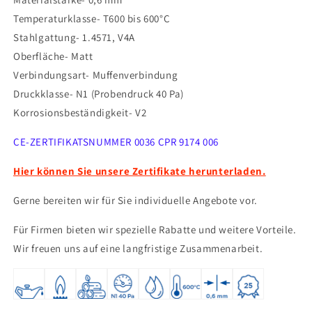
V4A,
V4A,
Temperaturklasse- T600 bis 600°C
V2A
V2A
Stahlgattung- 1.4571, V4A
-
-
Oberfläche- Matt
Abgasrohr
Abgasrohr
Sanierung
Sanierung
Verbindungsart- Muffenverbindung
EW-
EW-
Druckklasse- N1 (Probendruck 40 Pa)
FU
FU
Korrosionsbeständigkeit- V2
Jeremias
Jeremias
CE-ZERTIFIKATSNUMMER 0036 CPR 9174 006
Hier können Sie unsere Zertifikate herunterladen.
Gerne bereiten wir für Sie individuelle Angebote vor.
Für Firmen bieten wir spezielle Rabatte und weitere Vorteile.
Wir freuen uns auf eine langfristige Zusammenarbeit.