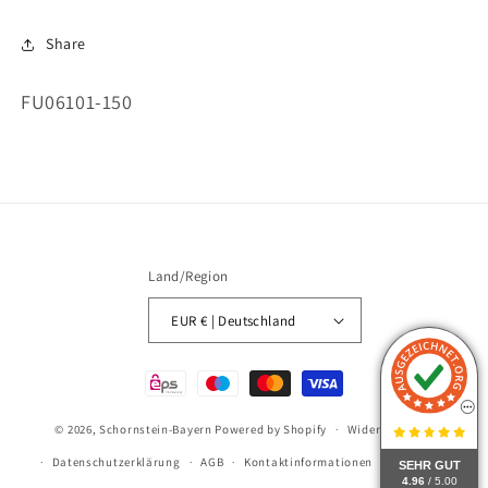
Share
SKU:
FU06101-150
Land/Region
EUR € | Deutschland
Zahlungsmethoden
© 2026,
Schornstein-Bayern
Powered by Shopify
Widerrufsrecht
Datenschutzerklärung
AGB
Kontaktinformationen
Impressum
SEHR GUT
4.96
/ 5.00